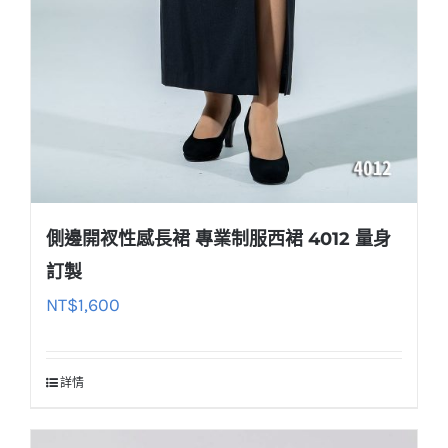
側邊開衩性感長裙 專業制服西裙 4012 量身
訂製
NT$
1,600
詳情