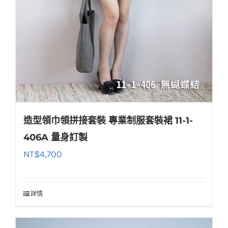
造型領巾領拼接套裝 專業制服套裝裙 11-1-
406A 量身訂製
NT$
4,700
詳情