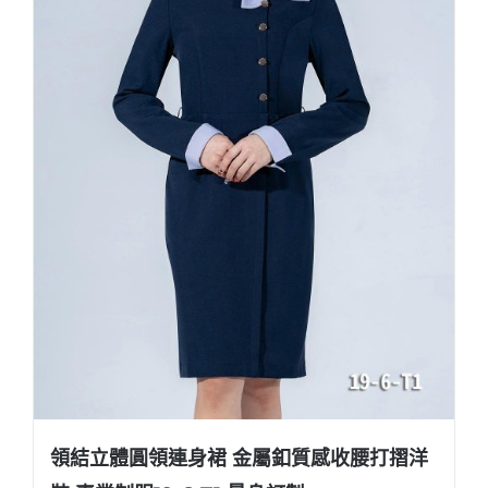
領結立體圓領連身裙 金屬釦質感收腰打摺洋