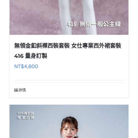
無領金釦斜襟西裝套裝 女仕專業西外裙套裝
416 量身訂製
NT$
4,600
詳情