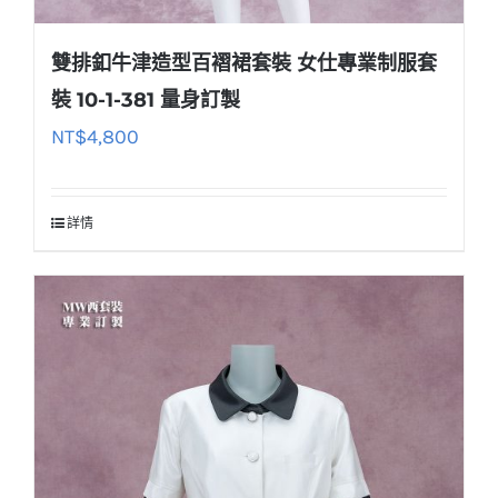
雙排釦牛津造型百褶裙套裝 女仕專業制服套
裝 10-1-381 量身訂製
NT$
4,800
詳情