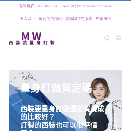
Skip
聯繫我們 06-2006956
|
mwsuit@mirrorworld.com.tw
to
五人以上，即可免費預約西裝顧問到府服務，點擊詳情
content
量身訂做與定碼
西裝要量身訂做還是買現成
的比較好？
訂製的西裝也可以很平價