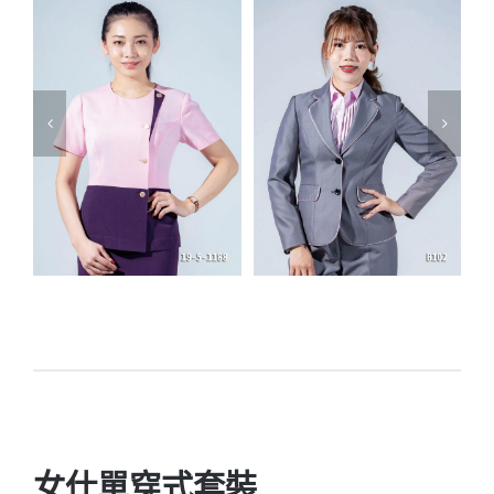
滾邊雙釦基本款西
側排釦撞色套裝 專
裝外套 正式專業制
業制服裙套裝 19-1-
服外套 B102-2 量
1188 量身訂製
女仕單穿式套裝
身訂製