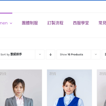
men
團體制服
訂製流程
西服學堂
常見
Sort by
默認排序
Show
16 Products