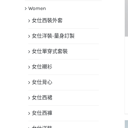
Women
女仕西裝外套
女仕洋裝-量身訂製
女仕單穿式套裝
女仕襯衫
女仕背心
女仕西裙
女仕西褲