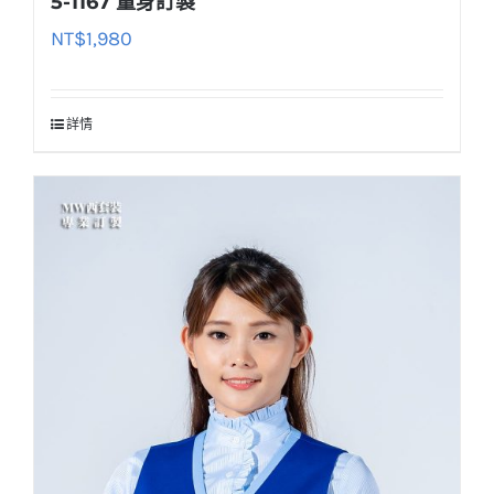
5-1167 量身訂製
NT$
1,980
詳情