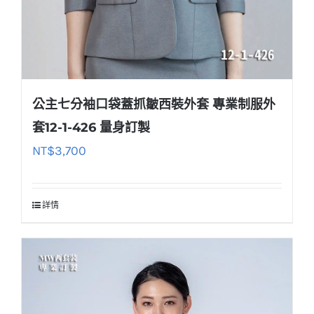
公主七分袖口袋蓋抓皺西裝外套 專業制服外
套12-1-426 量身訂製
NT$
3,700
詳情