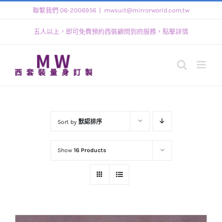
Skip
聯繫我們 06-2006956
|
mwsuit@mirrorworld.com.tw
to
五人以上，即可免費預約西裝顧問到府服務，點擊詳情
content
Sort by
默認排序
Show
16 Products