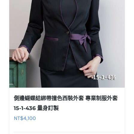
側邊蝴蝶結綁帶撞色西裝外套 專業制服外套
15-1-436 量身訂製
NT$
4,100