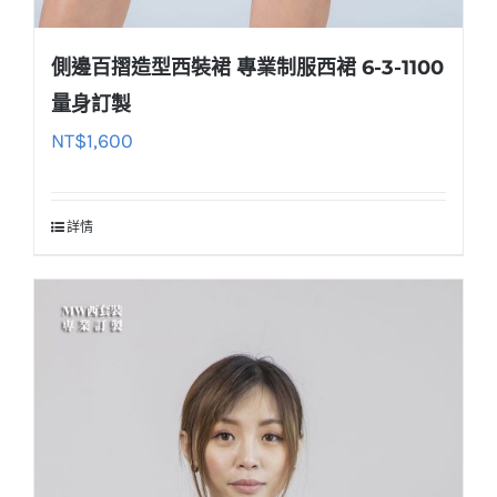
側邊百摺造型西裝裙 專業制服西裙 6-3-1100
量身訂製
NT$
1,600
詳情