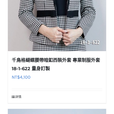
千鳥格蝴蝶腰帶暗釦西裝外套 專業制服外套
18-1-622 量身訂製
NT$
4,100
詳情