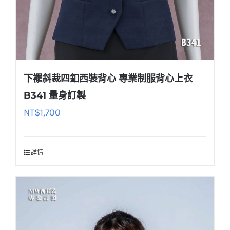
下襬斜裁四釦西裝背心 專業制服背心上衣
B341 量身訂製
NT$
1,700
詳情