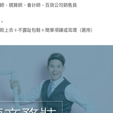
師、精算師、會計師、百貨公司銷售員
。
款上衣＋不露趾包鞋＋簡單項鍊或耳環（選用）