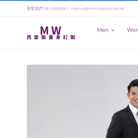
Skip
聯繫我們 06-2006956
|
mwsuit@mirrorworld.com.tw
to
content
Men
Wo
View
Larger
Image