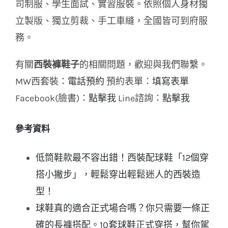
司制服、學生面試、實習服裝。依照個人身材獨
立製版、獨立剪裁、手工車縫，全國皆可到府服
務。
有關
西裝褲鞋子
的相關問題，歡迎與我們聯繫。
MW西套裝：
電話預約
預約表單：
填寫表單
Facebook(臉書)：
點擊我
Line諮詢：
點擊我
參考資料
低筒鞋款最不容出錯！西裝配球鞋「12個穿
搭小撇步」，輕鬆穿出輕鬆迷人的西裝造
型！
球鞋真的適合正式場合嗎？你只需要一條正
確的長褲搭配。10套球鞋正式穿搭，幫你駕