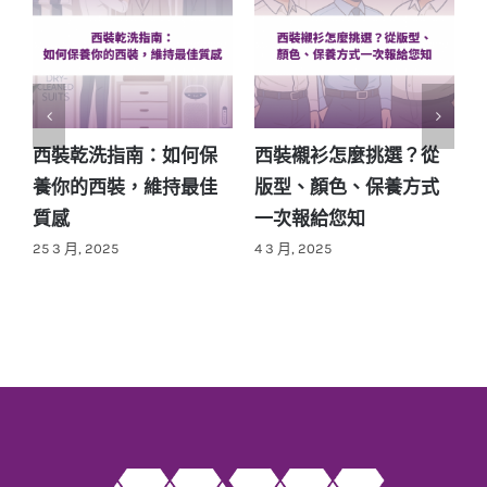
涼感西裝外套的原理是
西裝租借還是訂製？西
什麼？夏季炎熱就靠涼
裝租借優缺點一次告訴
感布料
您
2
25 2 月, 2025
27 4 月, 2025