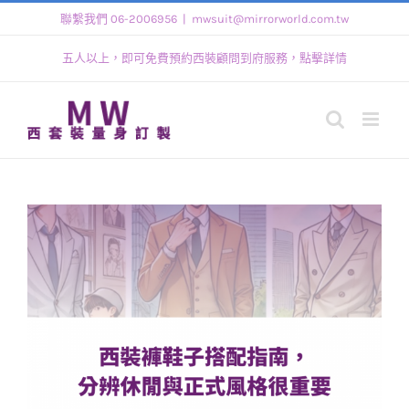
Skip
聯繫我們 06-2006956
|
mwsuit@mirrorworld.com.tw
to
五人以上，即可免費預約西裝顧問到府服務，點擊詳情
content
View
Larger
Image