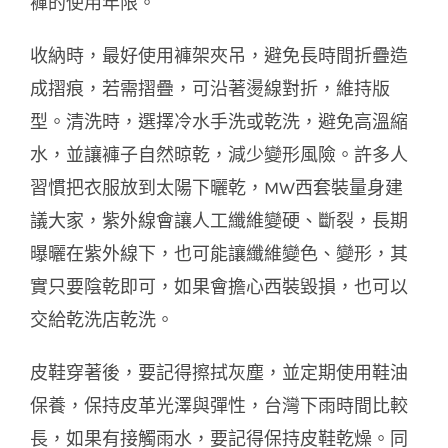
褲的使用年限。
收納時，最好使用褲架夾吊，避免長時間折疊造
成摺痕，若需摺疊，可沿著燙線對折，維持版
型。清洗時，選擇冷水手洗或乾洗，避免高溫縮
水，並讓褲子自然晾乾，減少變形風險。許多人
習慣把衣服放到太陽下曬乾，MW西套裝量身建
議大家，紫外線會讓人工纖維變硬、斷裂，長期
曝曬在紫外線下，也可能讓纖維變色、變形，其
實只要陰乾即可，如果會擔心西裝毀損，也可以
交給乾洗店乾洗。
皮鞋穿著後，要記得擦拭灰塵，並定期使用鞋油
保養，保持皮革光澤與彈性
，台灣下雨時間比較
長，如果有接觸雨水，要記得保持皮鞋乾燥。同