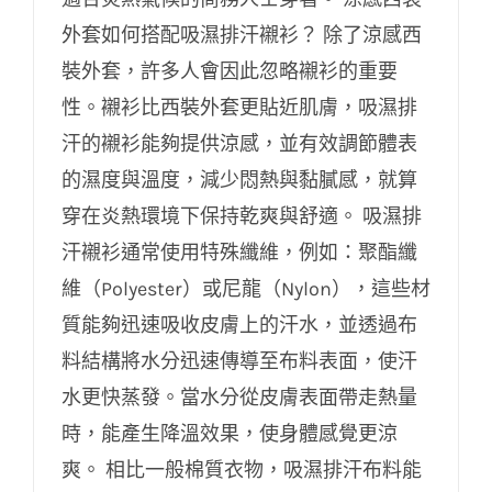
外套如何搭配吸濕排汗襯衫？ 除了涼感西
裝外套，許多人會因此忽略襯衫的重要
性。襯衫比西裝外套更貼近肌膚，吸濕排
汗的襯衫能夠提供涼感，並有效調節體表
的濕度與溫度，減少悶熱與黏膩感，就算
穿在炎熱環境下保持乾爽與舒適。 吸濕排
汗襯衫通常使用特殊纖維，例如：聚酯纖
維（Polyester）或尼龍（Nylon），這些材
質能夠迅速吸收皮膚上的汗水，並透過布
料結構將水分迅速傳導至布料表面，使汗
水更快蒸發。當水分從皮膚表面帶走熱量
時，能產生降溫效果，使身體感覺更涼
爽。 相比一般棉質衣物，吸濕排汗布料能