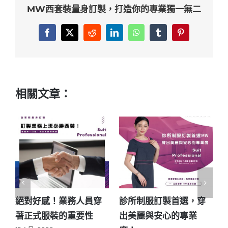
MW西套裝量身訂製，打造你的專業獨一無二
Facebook
X
Reddit
LinkedIn
WhatsApp
Tumblr
Pinterest
相關文章：
訂製首選，穿
制服採購必看！訂製品
房仲制服原來
安心的專業
牌制服穿出公司的士氣
買？關於購買