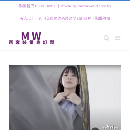
Skip
聯繫我們 06-2006956
|
mwsuit@mirrorworld.com.tw
to
五人以上，即可免費預約西裝顧問到府服務，點擊詳情
content
View
Larger
Image