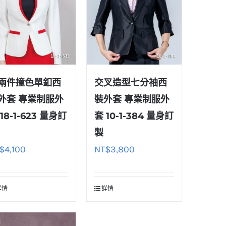
兩件撞色單釦西
交叉造型七分袖西
外套 專業制服外
裝外套 專業制服外
18-1-623 量身訂
套 10-1-384 量身訂
製
$
4,100
NT$
3,800
詳情
詳情