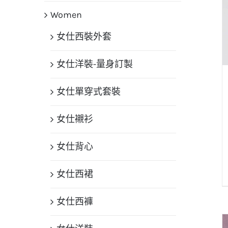
Women
女仕西裝外套
女仕洋裝-量身訂製
女仕單穿式套裝
女仕襯衫
女仕背心
女仕西裙
女仕西褲