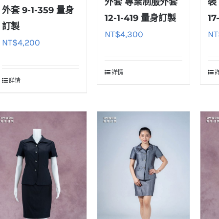
外套 專業制服外套
裝
外套 9-1-359 量身
12-1-419 量身訂製
17
訂製
NT$
4,300
NT
NT$
4,200
詳情
詳情