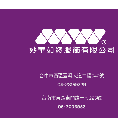
台中市西區臺灣大道二段542號
04-23159729
台南市東區東門路一段225號
06-2006956