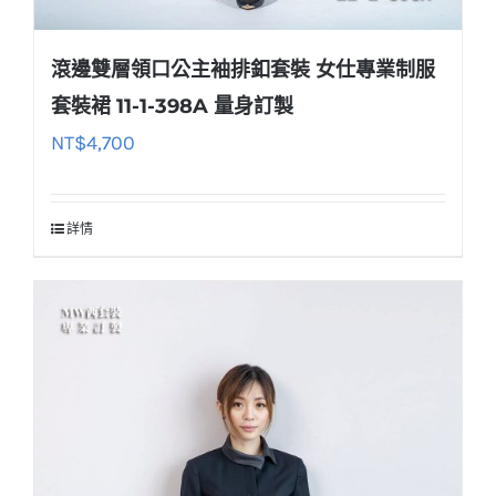
滾邊雙層領口公主袖排釦套裝 女仕專業制服
套裝裙 11-1-398A 量身訂製
NT$
4,700
詳情