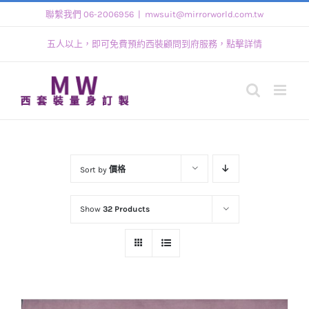
Skip
聯繫我們 06-2006956
|
mwsuit@mirrorworld.com.tw
to
五人以上，即可免費預約西裝顧問到府服務，點擊詳情
content
Sort by
價格
Show
32 Products