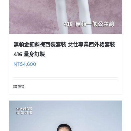
無領金釦斜襟西裝套裝 女仕專業西外裙套裝
416 量身訂製
NT$
4,600
詳情