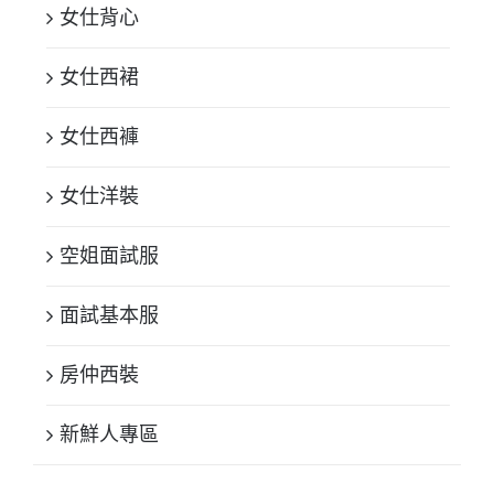
女仕背心
女仕西裙
女仕西褲
女仕洋裝
空姐面試服
面試基本服
房仲西裝
新鮮人專區