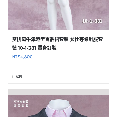
雙排釦牛津造型百褶裙套裝 女仕專業制服套
裝 10-1-381 量身訂製
NT$
4,800
詳情