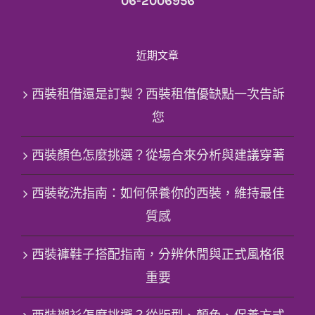
06-2006956
近期文章
西裝租借還是訂製？西裝租借優缺點一次告訴
您
西裝顏色怎麼挑選？從場合來分析與建議穿著
西裝乾洗指南：如何保養你的西裝，維持最佳
質感
西裝褲鞋子搭配指南，分辨休閒與正式風格很
重要