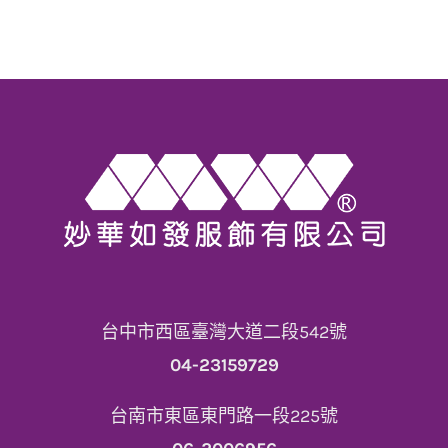
台中市西區臺灣大道二段542號
04-23159729
台南市東區東門路一段225號