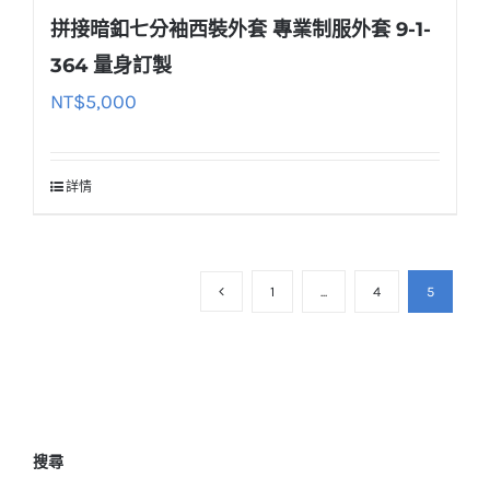
拼接暗釦七分袖西裝外套 專業制服外套 9-1-
364 量身訂製
NT$
5,000
詳情
1
...
4
5
搜尋