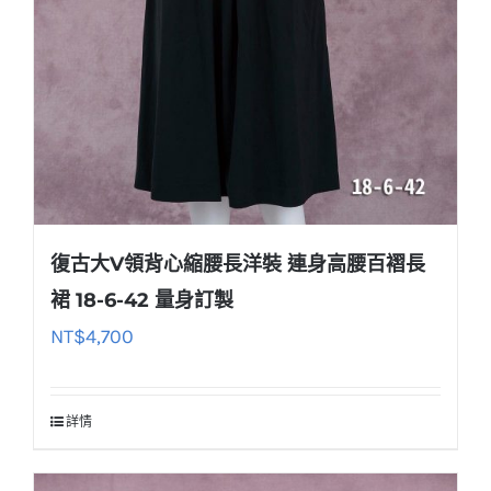
復古大V領背心縮腰長洋裝 連身高腰百褶長
裙 18-6-42 量身訂製
NT$
4,700
詳情