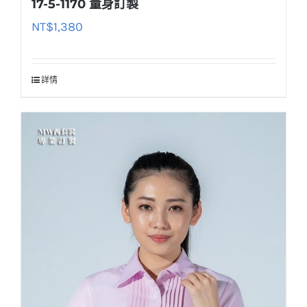
17-5-1170 量身訂製
NT$
1,380
詳情