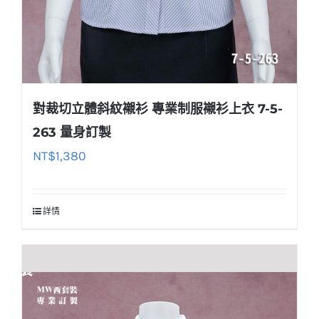
對裁切立體斜紋襯衫 專業制服襯衫上衣 7-5-
263 量身訂製
NT$
1,380
詳情