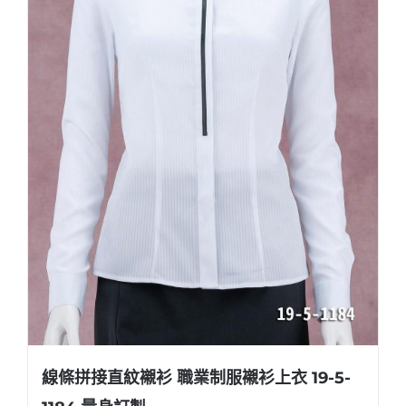
線條拼接直紋襯衫 職業制服襯衫上衣 19-5-