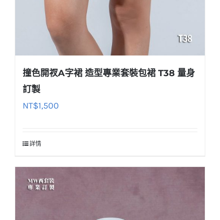
撞色開衩A字裙 造型專業套裝包裙 T38 量身
訂製
NT$
1,500
詳情