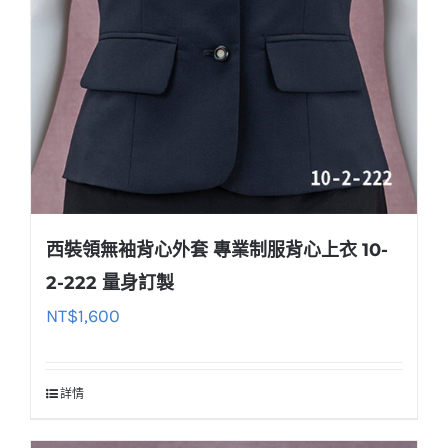
西裝領無袖背心外套 專業制服背心上衣 10-
2-222 量身訂製
NT$
1,600
詳情