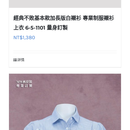
經典不敗基本款加長版白襯衫 專業制服襯衫
上衣 6-5-1101 量身訂製
NT$
1,380
詳情