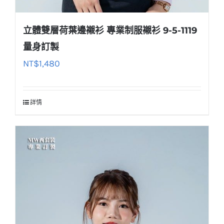
立體雙層荷葉邊襯衫 專業制服襯衫 9-5-1119
量身訂製
NT$
1,480
詳情