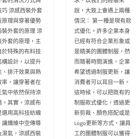
外套的清洗方式與
求。以我們的經驗來
技巧 涼感西裝外套
說，大致上會遇上兩種
技原理與穿著優勢
情況： 第一種是現有款
西裝外套的原理 涼
式優化。許多企業本身
裝外套的原理，主
已經有符合企業形象或
自於特殊的布料技
是精美的團體制服，然
結構設計，以提升
而隨著時間演進，企業
性、排汗效果與熱
希望透過制服更新，讓
效率，讓穿著者在
消費者可以耳目一新。
天氣中依然保持涼
這時候，可以把既有的
適。其實，涼感布
制服款式優化，透過更
是選用高科技紡織
新剪裁、顏色搭配或是
，讓纖維中空傳導
Logo更新等方式，讓員
及濕氣，涼感西裝
工的團體制服可以獲得