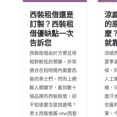
西裝租借還是
涼
訂製？西裝租
的
借優缺點一次
麼
涼感
西裝租借還是訂製？西裝
告訴您
就
麼？
租借優缺點一次告訴您
西裝租借由於方便且用
涼感
相對較低的預算，非常
夏季
適合在短時間內需要西
候，
裝的男士們。然而上網
人工
輸入關鍵字，看到數十
維，
個品牌的西裝租借，卻
面汗
不知道要怎麼挑選嗎？
衣服
男士西裝推薦-MW西套
果。