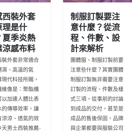
感西裝外套
制服訂製要注
原理是什
意什麼？從流
？夏季炎熱
程、件數、設
西裝外套的原理是什
制服訂製要注意什麼？從
靠涼感布料
計來解析
夏季炎熱就靠涼感布
流程、件數、設計來解析
料
西裝外套非常適合
團體服、制服訂製前要
潮濕、高溫的氣
注意些什麼？其實團體
拜現代科技所賜，
制服訂製無非需要注意
纖維像是：聚酯纖
訂製的流程、件數及樣
可以加速人體比表
式三項，從事前的討論
水的傳導效率，讓
到成品的交付，甚至是
有涼涼、透氣的效
成品的售後保固，品牌
今天男士西裝推薦-
與企業都要與服裝公司