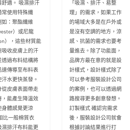
與舒適。 吸濕排汗
「吸濕、排汗、易整
通常使用特殊纖
理」的需求，如果工作
例如：聚酯纖維
的場域大多是在戶外或
yester）或尼龍
是沒有空調的地方，涼
lon），這些材質能
感、抗菌的需求也要考
速吸收皮膚上的汗
量進去。除了功能面，
並透過布料結構將
品牌方最在意的就是設
迅速傳導至布料表
計樣式，設計樣式除了
使汗水更快蒸發。
可以參考服裝設計公司
分從皮膚表面帶走
的案例，也可以透過網
時，能產生降溫效
路搜尋更多創意發想。
使身體感覺更涼
訂製樣式 確認完需求
 相比一般棉質衣
後，服裝設計公司就會
吸濕排汗布料能更
根據討論結果進行打