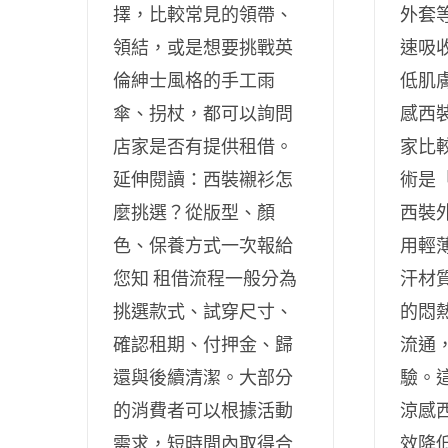
擇，比較常見的領帶、
外套
領結，或是想要挑戰英
速吸
倫紳士風格的手工雨
低肌
傘、拐杖，都可以詢問
感西
店家是否有提供租借。
家比
延伸閱讀：西裝襯衫怎
術是
麼挑選？從版型、顏
西裝
色、保養方式一次報給
用輕
您知 租借流程一般分為
汗材
挑選款式、試穿尺寸、
的悶
確認租期、付押金、歸
流通
還與後續清潔。大部分
驗。
的消費者可以根據活動
涼感
需求，短時間內取得合
效降