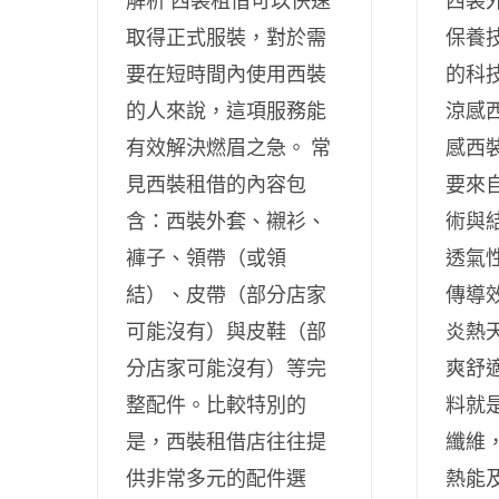
解析 西裝租借可以快速
西裝
取得正式服裝，對於需
保養
要在短時間內使用西裝
的科
的人來說，這項服務能
涼感
有效解決燃眉之急。 常
感西
見西裝租借的內容包
要來
含：西裝外套、襯衫、
術與
褲子、領帶（或領
透氣
結）、皮帶（部分店家
傳導
可能沒有）與皮鞋（部
炎熱
分店家可能沒有）等完
爽舒
整配件。比較特別的
料就
是，西裝租借店往往提
纖維
供非常多元的配件選
熱能