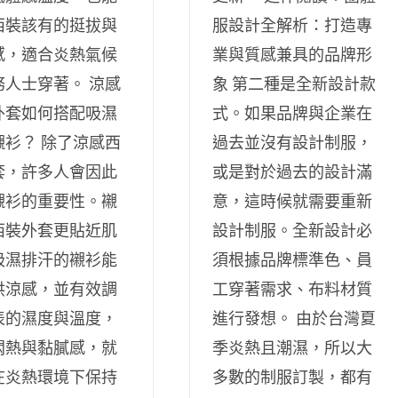
西裝該有的挺拔與
服設計全解析：打造專
感，適合炎熱氣候
業與質感兼具的品牌形
務人士穿著。 涼感
象 第二種是全新設計款
外套如何搭配吸濕
式。如果品牌與企業在
襯衫？ 除了涼感西
過去並沒有設計制服，
套，許多人會因此
或是對於過去的設計滿
襯衫的重要性。襯
意，這時候就需要重新
西裝外套更貼近肌
設計制服。全新設計必
吸濕排汗的襯衫能
須根據品牌標準色、員
供涼感，並有效調
工穿著需求、布料材質
表的濕度與溫度，
進行發想。 由於台灣夏
悶熱與黏膩感，就
季炎熱且潮濕，所以大
在炎熱環境下保持
多數的制服訂製，都有