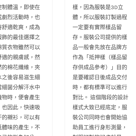
控制體溫，即使在
樣，因為服裝是3D立
或劇烈活動時，也
體，所以服裝訂製過程
持舒適乾爽，成為
一定要有實際樣品留
服飾的最佳選擇之
存。服裝公司提供的樣
棉質衣物雖然可以
品一般會先放在品牌方
舒適的親膚感，然
作為「抵押樣（樣品留
然的棉花纖維，夾
存供成品參考）」目的
水之後容易滋生細
是要確認日後成品交付
當細菌分解汗水中
時，都有標準可以進行
機物時，便會產生
對比。 這個階段的設計
。也因此，快速吸
樣式大致已經底定，服
汗的襯衫，可以有
裝公司同時也會開始協
低體味的產生，不
助員工進行身形測量，