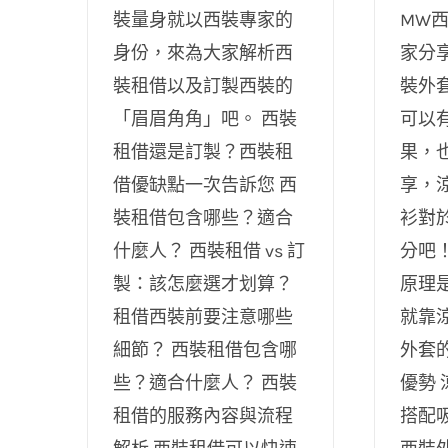
裝量身就以西裝專家的
MW
身份，來為大家解析西
家分
裝租借以及訂製西裝的
裝外
「眉眉角角」吧。 西裝
可以
租借還是訂製？西裝租
果，
借優缺點一次告訴您 西
享，
裝租借包含哪些？適合
衫對
什麼人？ 西裝租借 vs 訂
分吧
製：該怎麼選才划算？
原理
租借西裝前要注意哪些
就靠
細節？ 西裝租借包含哪
外套
些？適合什麼人？ 西裝
優勢
租借的服務內容與流程
搭配