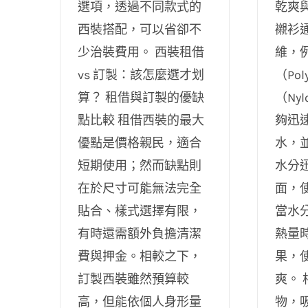
選項，透過不同款式的
乾爽
西裝搭配，可以省卻不
襯衫
少治裝費用。 西裝租借
維，
vs 訂製：該怎麼選才划
（Pol
算？ 租借與訂製的優缺
（Ny
點比較 租借西裝的最大
夠迅
優點是價格親民，適合
水，
短期使用；然而缺點則
水分
在於尺寸可能無法完全
面，
貼合、樣式選擇有限，
當水
有時還需額外負擔清潔
熱量
費與押金。相較之下，
果，
訂製西裝雖然預算較
爽。
高，但能依個人身形量
物，