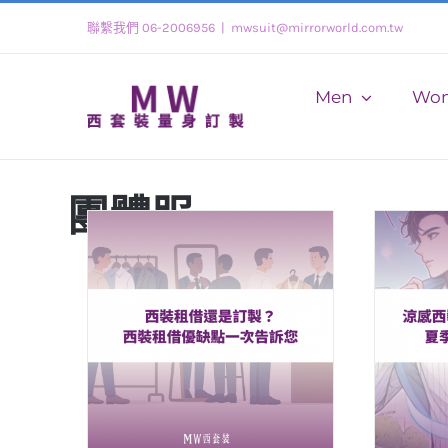
Skip
聯繫我們 06-2006956
|
mwsuit@mirrorworld.com.tw
to
content
Men
Wo
團體服