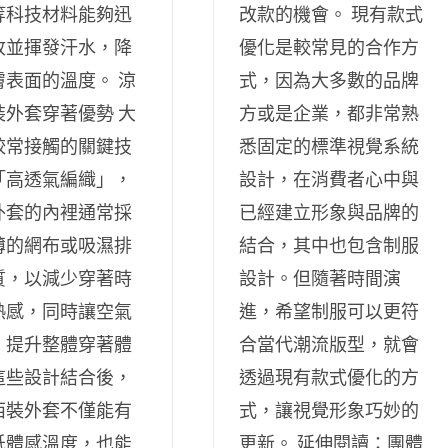
等科技材料能夠迅
改款的機會。 現有款式
收並揮發汗水，降
優化是較常見的合作方
膚表面的溫度。 涼
式，因為大多數的品牌
裝外套穿著優勢 大
方或是企業，都非常熟
較常接觸的關鍵技
悉固定的標準視覺系統
「高透氣編織」，
設計，在消費者心中與
外套的內裡通常採
已經建立形象與品牌的
薄的網布或吸濕排
結合，其中也包含制服
質，以減少穿著時
設計。但隨著時間演
熱感，同時讓空氣
進，希望制服可以更符
，提升整體穿著體
合當代潮流版型，就會
這些設計結合後，
透過現有款式優化的方
西裝外套不僅能有
式，讓視覺形象巧妙的
低體感溫度，也能
更新。 延伸閱讀：團體