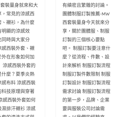
西套裝量身就來和大
有縝密且繁雜的討論。
享，常見的涼感西
團體制服訂製推薦-MW
套、襯衫，為什麼
西套裝量身今天就來分
有明顯的涼感效
享，關於團體服、制服
也同時與大家分
訂製的三個核心要點
涼感西裝外套、襯
吧。 制服訂製要注意什
於外在形象如何加
麼？從流程、件數、設
！ 涼感西裝外套的
計來解析 制服訂製流程
是什麼？夏季炎熱
制服訂製件數限制 制服
涼感布料 涼感西裝
訂製設計 制服訂製流程
的科技原理與穿著
需求討論 制服訂製流程
 涼感西裝外套如何
的第一步，品牌、企業
吸濕排汗襯衫 涼感
要與服裝公司討論需