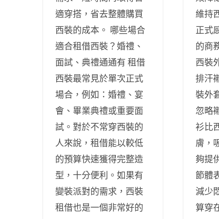
適穿搭，省去整體購買
維持
西裝的成本。 哪些場合
正式
適合租借西裝？婚禮、
的商
面試、典禮通通有 租借
西裝
西裝最常見於單次正式
排汗
場合，例如：婚禮、宴
裝外
會、畢業典禮或重要面
忽略
試。對於不常穿西裝的
衫比
人來說，租借能以較低
膚，
的預算快速獲得完整造
夠提
型，十分便利。如果有
節體
變裝派對的需求，西裝
減少
租借也是一個非常好的
算穿