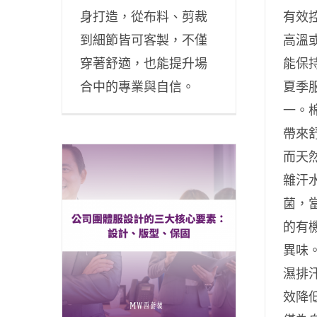
身打造，從布料、剪裁
有效
到細節皆可客製，不僅
高溫
穿著舒適，也能提升場
能保
合中的專業與自信。
夏季
一。
帶來
而天
雜汗
菌，
的有
異味
濕排
效降