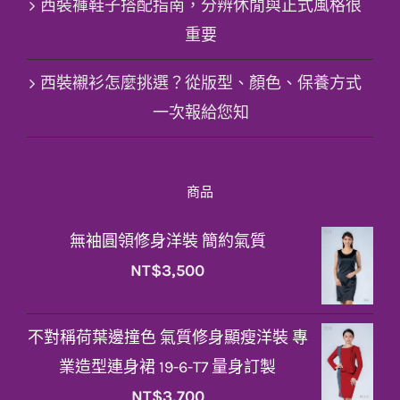
西裝褲鞋子搭配指南，分辨休閒與正式風格很
重要
西裝襯衫怎麼挑選？從版型、顏色、保養方式
一次報給您知
商品
無袖圓領修身洋裝 簡約氣質
NT$
3,500
不對稱荷葉邊撞色 氣質修身顯瘦洋裝 專
業造型連身裙 19-6-T7 量身訂製
NT$
3,700