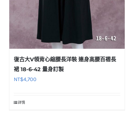
復古大V領背心縮腰長洋裝 連身高腰百褶長
裙 18-6-42 量身訂製
NT$
4,700
詳情