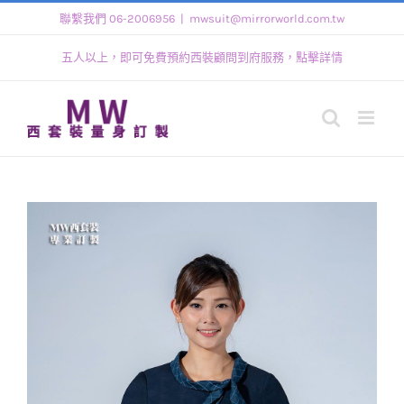
Skip
聯繫我們 06-2006956
|
mwsuit@mirrorworld.com.tw
to
五人以上，即可免費預約西裝顧問到府服務，點擊詳情
content