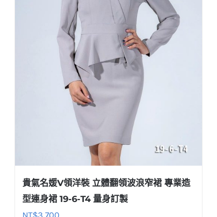
貴氣名媛V領洋裝 立體翻領波浪窄裙 專業造
型連身裙 19-6-T4 量身訂製
NT$
3,700