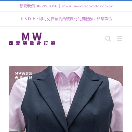
Skip
聯繫我們 06-2006956
|
mwsuit@mirrorworld.com.tw
to
五人以上，即可免費預約西裝顧問到府服務，點擊詳情
content