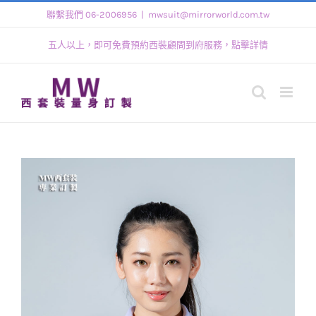
Skip
聯繫我們 06-2006956
|
mwsuit@mirrorworld.com.tw
to
五人以上，即可免費預約西裝顧問到府服務，點擊詳情
content