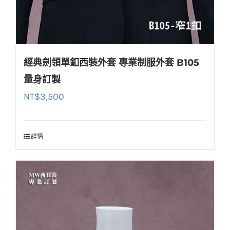
經典劍領單釦西裝外套 專業制服外套 B105
量身訂製
NT$
3,500
詳情