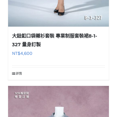
大鈕釦口袋襯衫套裝 專業制服套裝裙8-1-
327 量身訂製
NT$
4,600
詳情