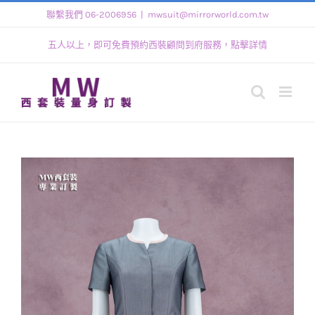
Skip
聯繫我們 06-2006956
|
mwsuit@mirrorworld.com.tw
to
五人以上，即可免費預約西裝顧問到府服務，點擊詳情
content