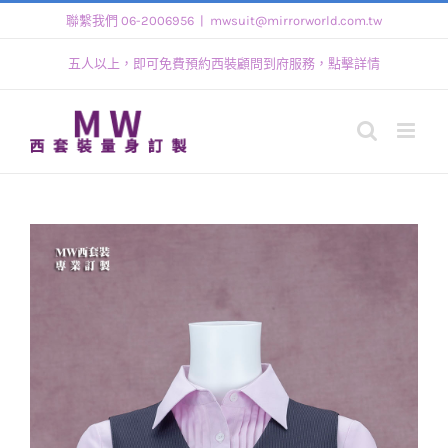
Skip
聯繫我們 06-2006956
|
mwsuit@mirrorworld.com.tw
to
五人以上，即可免費預約西裝顧問到府服務，點擊詳情
content