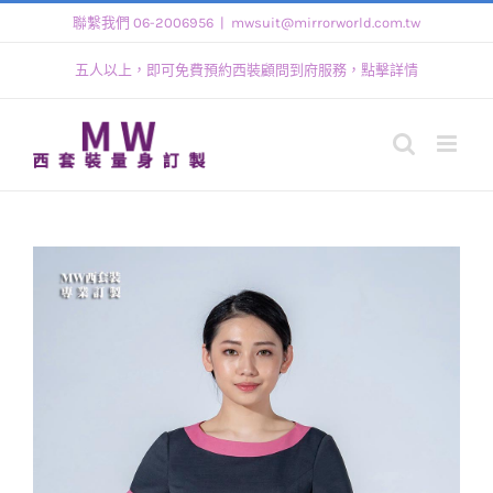
Skip
聯繫我們 06-2006956
|
mwsuit@mirrorworld.com.tw
to
五人以上，即可免費預約西裝顧問到府服務，點擊詳情
content