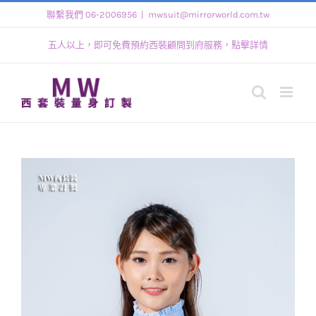
Skip
聯繫我們 06-2006956
|
mwsuit@mirrorworld.com.tw
to
五人以上，即可免費預約西裝顧問到府服務，點擊詳情
content