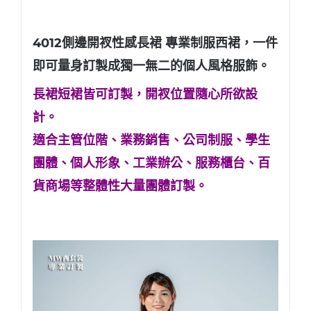
4012側邊開衩性感長裙 專業制服西裙
，一件
即可量身訂製成獨一無二的個人風格服飾。
長裙短裙皆可訂製，開衩位置隨心所欲設
計。
適合主管位階、業務銷售、公司制服、學生
團體、個人形象
、工業辦公、服務櫃台、百
貨商場等整體性大量團體訂製。