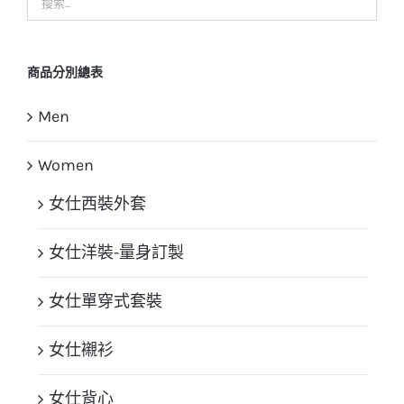
商品分別總表
Men
Women
女仕西裝外套
女仕洋裝-量身訂製
女仕單穿式套裝
女仕襯衫
女仕背心