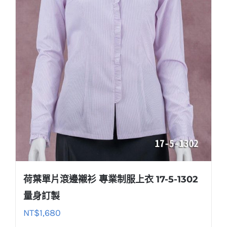
荷葉單片滾邊襯衫 專業制服上衣 17-5-1302
量身訂製
NT$
1,680