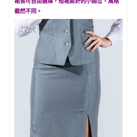
裙長可自由選擇，短裙設計的小開岔，風格
截然不同。