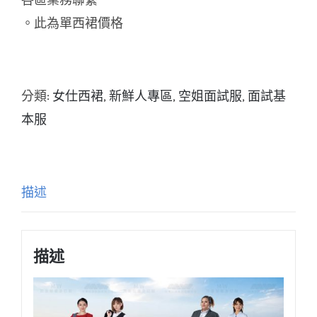
各區業務聯繫
。此為單西裙價格
分類:
女仕西裙
,
新鮮人專區
,
空姐面試服
,
面試基
本服
描述
描述