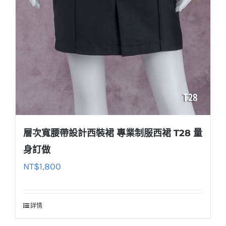
層次寬腰帶設計西裝裙 專業制服西裙 T28 量
身訂做
NT$
1,800
詳情