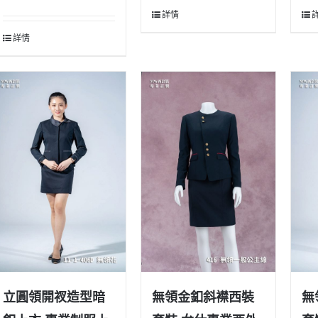
詳情
詳情
立圓領開衩造型暗
無領金釦斜襟西裝
無