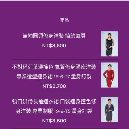
商品
無袖圓領修身洋裝 簡約氣質
NT$
3,500
不對稱荷葉邊撞色 氣質修身顯瘦洋裝
專業造型連身裙 19-6-T7 量身訂製
NT$
3,700
領口綁帶長袖連衣裙 口袋連身撞色修
身洋裝 專業制服 19-6-T5 量身訂製
NT$
3,600