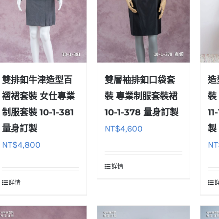
雙排釦牛津造型百
雙層袖排釦口袋套
造
褶裙套裝 女仕專業
裝 專業制服套裝裙
裝
制服套裝 10-1-381
10-1-378 量身訂製
11
量身訂製
NT$
4,600
製
NT$
4,800
NT
詳情
詳情