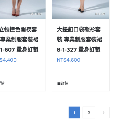
立領撞色開衩套
大鈕釦口袋襯衫套
 專業制服套裝裙
裝 專業制服套裝裙
-1-607 量身訂製
8-1-327 量身訂製
$
4,400
NT$
4,600
詳情
詳情
1
2