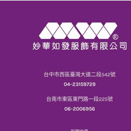
台中市西區臺灣大道二段542號
04-23159729
台南市東區東門路一段225號
06-2006956