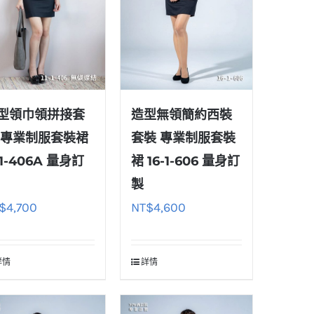
型領巾領拼接套
造型無領簡約西裝
 專業制服套裝裙
套裝 專業制服套裝
-1-406A 量身訂
裙 16-1-606 量身訂
製
$
4,700
NT$
4,600
詳情
詳情