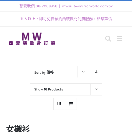
Skip
聯繫我們 06-2006956
|
mwsuit@mirrorworld.com.tw
to
五人以上，即可免費預約西裝顧問到府服務，點擊詳情
content
Sort by
價格
Show
16 Products
女襯衫